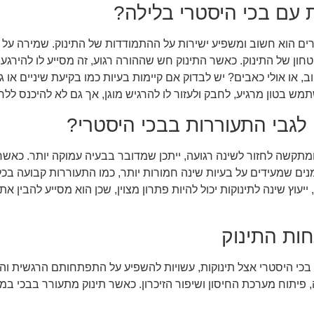
עם בכי היסטרי בלילה?
ים הוא חשוב ומשפיע ישירות על ההתמודדות של התינוק. שמירה על ר
ן של התינוק. כאשר התינוק חש שההורה רגוע, זה מסייע לו להירגע ב
 או אולי כאבים? יש לבדוק אם קיימות בעיות כמו בקיעת שיניים או ג
 בטון מרגיע, לחבק ולעזור לו להרגיש מוגן, אך גם לא להיכנס ללח
 לגבי התעוררות בבכי היסטרי?
תקשה לחזור לשינה רגועה, ייתכן שמדובר בבעיה עמוקה יותר. כאשר ה
מנים שמעידים על בעיות שינה חמורות יותר, כמו התעוררות קבועה בכל
יעוץ שינה לתינוקות יכול להיות פתרון מצוין, שכן הוא מסייע להבין
ות התינוק
ו בכי היסטרי אצל תינוקות, עשויות להשפיע על התפתחותם הרגשית וה
תוח מערכת החיסון ושיפור הזיכרון. כאשר תינוק מתעורר בבכי במהל