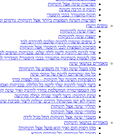
הפרעות שינה אצל תינוקות
תינוק זז הרבה בשינה
תינוק מתעורר בבכי היסטרי
הפרעות השינה הנפוצות ביותר אצל תינוקות: גורמים ו
טיפים וייעוץ
ייעוץ שינה לתינוקות
יועצת שינה לתינוקות
5 טיפים שיעזרו לתינוק שלכם להירדם לבד
הסיבות הנפוצות לבכי היסטרי אצל תינוקות
איך לגרום לתינוק לישון לילה שלם: טכניקות וטיפים לש
מה לעשות כשתינוק מתעורר בבכי היסטרי? המדריך 
מאמרים בנושאי שינה
מהו מעגל שינה ואיך זה משפיע על תינוקות?
כל מה שרציתם לדעת על טקסי שינה
התפתחות השינה של תינוקות – מה לצפות ומתי
כיצד לעזור לתינוק שלך לישון כל הלילה: טכניקות ואבזו
מה הטמפרטורה המושלמת בחדר לתינוק ואיך שינה קש
שינת התינוק: כיצד ליצור שגרה יעילה ומרגיעה
תינוק לא ישן במיטתו? דרכים יעילות ליצור סביבת שינה
תהליך שינה אצל תינוקות
מחזורי שינה אצל תינוקות
משברי שינה אצל תינוקות החל מגיל לידה
מאמרים בנושאי תינוקות
מהו ויסות חום ואיך הוא פועל אצל תינוקות?
משבר גיל שנתיים: גיל שנתיים הנורא