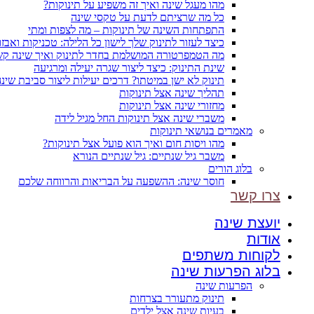
מהו מעגל שינה ואיך זה משפיע על תינוקות?
כל מה שרציתם לדעת על טקסי שינה
התפתחות השינה של תינוקות – מה לצפות ומתי
כיצד לעזור לתינוק שלך לישון כל הלילה: טכניקות ואבזו
מה הטמפרטורה המושלמת בחדר לתינוק ואיך שינה קש
שינת התינוק: כיצד ליצור שגרה יעילה ומרגיעה
תינוק לא ישן במיטתו? דרכים יעילות ליצור סביבת שינה
תהליך שינה אצל תינוקות
מחזורי שינה אצל תינוקות
משברי שינה אצל תינוקות החל מגיל לידה
מאמרים בנושאי תינוקות
מהו ויסות חום ואיך הוא פועל אצל תינוקות?
משבר גיל שנתיים: גיל שנתיים הנורא
בלוג הורים
חוסר שינה: ההשפעה על הבריאות והרווחה שלכם
צרו קשר
יועצת שינה
אודות
לקוחות משתפים
בלוג הפרעות שינה
הפרעות שינה
תינוק מתעורר בצרחות
בעיות שינה אצל ילדים