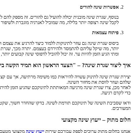
אפשרות שינה להורים
בנוסף, שגרת שינה מובנית יכולה להועיל גם להורים. זה מספק להם 
לקבל שינה רצופה יותר בלילה, מה שמוביל לאנרגיה מוגברת ולשיפור
פיתוח עצמאות
ביסוס שגרת שינה גם עוזר לתינוקות ללמוד כיצד להרגיע את עצמם ול
יותר, מה שיקל עליהם להתמסד ולהירדם בעצמם. יתרה מכך, שגרת שינה
ומתי הגיע הזמן להיות ער. זה יכול להוביל לדפוסי שינה קבועים יותר
איך ליצור שגרת שינה? – "הצעד הראשון הוא תמיד הקשה בי
יצירת שגרת שינה לתינוק עשויה להיראות כמו משימה מרתיעה, אך עם קצת
שלהם ועוזר לווסת את מחזור השינה.
לאחר מכן, צרו שגרת שינה מרגיעה המאותתת לתינוקכם שהגיע הזמן להירגע 
כדי לקדם רגיעה.
ודאו שסביבת השינה של תינוקכם תורמת לשינה. בדקו שהחדר חשוך, שקט ו
המעורבים.
חלום מתוק – ייעוץ שינה מקצועי
אנחנו בחלום מתוק ערוכים לספק עבורכם שירות
ייעוץ שינה
מקצועי מטעם מ