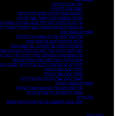
ייעוץ שינה לתינוקות
יועצת שינה לתינוקות
5 טיפים שיעזרו לתינוק שלכם להירדם לבד
הסיבות הנפוצות לבכי היסטרי אצל תינוקות
איך לגרום לתינוק לישון לילה שלם: טכניקות וטיפים לש
מה לעשות כשתינוק מתעורר בבכי היסטרי? המדריך 
מאמרים בנושאי שינה
מהו מעגל שינה ואיך זה משפיע על תינוקות?
כל מה שרציתם לדעת על טקסי שינה
התפתחות השינה של תינוקות – מה לצפות ומתי
כיצד לעזור לתינוק שלך לישון כל הלילה: טכניקות ואבזו
מה הטמפרטורה המושלמת בחדר לתינוק ואיך שינה קש
שינת התינוק: כיצד ליצור שגרה יעילה ומרגיעה
תינוק לא ישן במיטתו? דרכים יעילות ליצור סביבת שינה
תהליך שינה אצל תינוקות
מחזורי שינה אצל תינוקות
משברי שינה אצל תינוקות החל מגיל לידה
מאמרים בנושאי תינוקות
מהו ויסות חום ואיך הוא פועל אצל תינוקות?
משבר גיל שנתיים: גיל שנתיים הנורא
בלוג הורים
חוסר שינה: ההשפעה על הבריאות והרווחה שלכם
צרו קשר
יועצת שינה