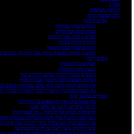
אודות
לקוחות משתפים
בלוג הפרעות שינה
הפרעות שינה
תינוק מתעורר בצרחות
בעיות שינה אצל ילדים
הפרעות שינה אצל תינוקות
תינוק זז הרבה בשינה
תינוק מתעורר בבכי היסטרי
הפרעות השינה הנפוצות ביותר אצל תינוקות: גורמים ו
טיפים וייעוץ
ייעוץ שינה לתינוקות
יועצת שינה לתינוקות
5 טיפים שיעזרו לתינוק שלכם להירדם לבד
הסיבות הנפוצות לבכי היסטרי אצל תינוקות
איך לגרום לתינוק לישון לילה שלם: טכניקות וטיפים לש
מה לעשות כשתינוק מתעורר בבכי היסטרי? המדריך 
מאמרים בנושאי שינה
מהו מעגל שינה ואיך זה משפיע על תינוקות?
כל מה שרציתם לדעת על טקסי שינה
התפתחות השינה של תינוקות – מה לצפות ומתי
כיצד לעזור לתינוק שלך לישון כל הלילה: טכניקות ואבזו
מה הטמפרטורה המושלמת בחדר לתינוק ואיך שינה קש
שינת התינוק: כיצד ליצור שגרה יעילה ומרגיעה
תינוק לא ישן במיטתו? דרכים יעילות ליצור סביבת שינה