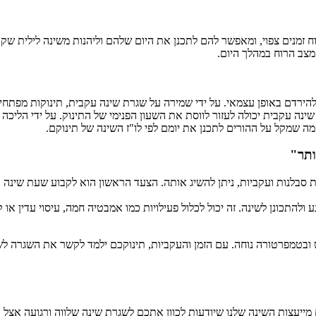
לוח זמנים צפוי, ומאפשר להם לתכנן את היום שלהם וליהנות משינה לילית שק
 מצב הרוח במהלך היום.
הירדם באופן עצמאי. על ידי שמירה על שגרת שינה עקבית, תינוקות מפתחים 
 עקבית יכולה לעזור לווסת את השעון הפנימי של התינוק. על ידי הליכה לי
, מה שמקל על ההורים לתכנן את יומם לפי לו"ז השינה של תינוקם.
ותר"
 סבלנות ועקביות, ניתן להשיג אותה. הצעד הראשון הוא לקבוע שעת שינה 
ולהתכונן לשינה. זה יכול לכלול פעילויות כמו אמבטיה חמה, עיסוי עדין א
בטמפרטורה נוחה. עם הזמן והעקביות, תינוקכם ילמד לקשר את השגרה לשי
ייעצות השינה שלנו שיודעות לכוון אתכם לשגרת שינה שלווה ורגועה אצל ה